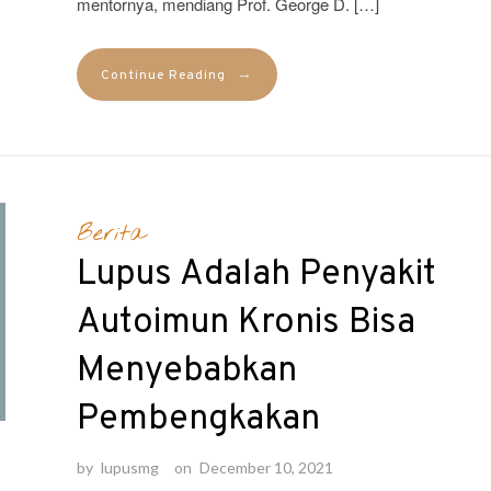
mentornya, mendiang Prof. George D. […]
→
Continue Reading
Berita
Lupus Adalah Penyakit
Autoimun Kronis Bisa
Menyebabkan
Pembengkakan
by
lupusmg
on
December 10, 2021