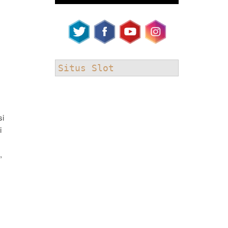
Situs Slot
si
i
,