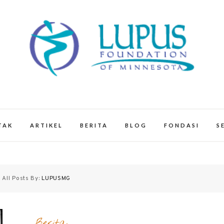
smn.org – Mengulas tentang penyaki
TAK
ARTIKEL
BERITA
BLOG
FONDASI
S
All Posts By:
LUPUSMG
Berita