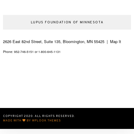
LUPUS FOUNDATION OF MINNESOTA
2626 East 82nd Street, Suite 135, Bloomington, MN 55425 | Map It
Phone: 952-746-5151 or 1-800-645-1131
COPYRIGHT 2020. ALL RIGHTS RESERVED.
MADE WITH
BY WPLOOK THEMES