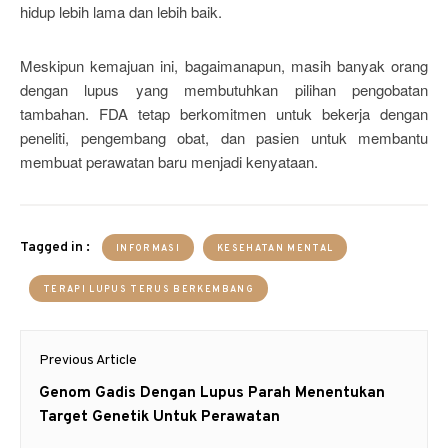
hidup lebih lama dan lebih baik.
Meskipun kemajuan ini, bagaimanapun, masih banyak orang
dengan lupus yang membutuhkan pilihan pengobatan
tambahan. FDA tetap berkomitmen untuk bekerja dengan
peneliti, pengembang obat, dan pasien untuk membantu
membuat perawatan baru menjadi kenyataan.
Tagged in :
INFORMASI
KESEHATAN MENTAL
TERAPI LUPUS TERUS BERKEMBANG
Post
Previous Article
navigation
Previous
Genom Gadis Dengan Lupus Parah Menentukan
post:
Target Genetik Untuk Perawatan