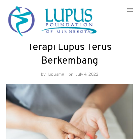
Skip
to
Informasi
/
Kesehatan Mental
content
Terapi Lupus Terus
Berkembang
by
lupusmg
on
July 4, 2022