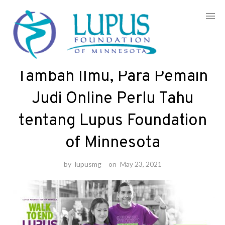
Skip
to
Artikel
content
Tambah Ilmu, Para Pemain
Judi Online Perlu Tahu
tentang Lupus Foundation
of Minnesota
by
lupusmg
on
May 23, 2021