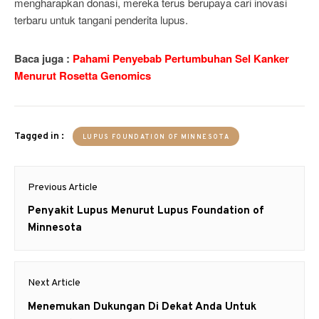
mengharapkan donasi, mereka terus berupaya cari inovasi
terbaru untuk tangani penderita lupus.
Baca juga :
Pahami Penyebab Pertumbuhan Sel Kanker
Menurut Rosetta Genomics
Tagged in :
LUPUS FOUNDATION OF MINNESOTA
Post
Previous Article
navigation
Previous
Penyakit Lupus Menurut Lupus Foundation of
post:
Minnesota
Next Article
Next
Menemukan Dukungan Di Dekat Anda Untuk