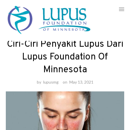
Skip
to
Artikel
/
Blog
/
Fondasi
content
Ciri-Ciri Penyakit Lupus Dari
Lupus Foundation Of
Minnesota
by
lupusmg
on
May 13, 2021