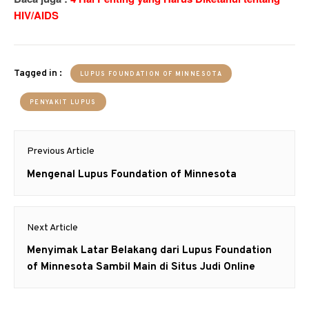
HIV/AIDS
Tagged in :
LUPUS FOUNDATION OF MINNESOTA
PENYAKIT LUPUS
Post
Previous Article
navigation
Previous
Mengenal Lupus Foundation of Minnesota
post:
Next Article
Next
Menyimak Latar Belakang dari Lupus Foundation
post:
of Minnesota Sambil Main di Situs Judi Online