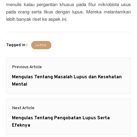
menulis kalau pergantian khusus pada fitur mikrobiota usus
pada orang serta tikus dengan lupus. Mereka melantamkan
lebih banyak riset ke aspek ini.
Tagged in :
LUPUS
Post
Previous Article
navigation
Previous
Mengulas Tentang Masalah Lupus dan Kesehatan
post:
Mental
Next Article
Next
Mengulas Tentang Pengobatan Lupus Serta
post:
Efeknya