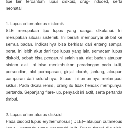
tipe lain tercantum lupus diskoid, drug- induced, serta
neonatal.
1. Lupus eritematosus sistemik
SLE merupakan tipe lupus yang sangat diketahui. Ini
merupakan situasi sistemik. Ini berarti mempunyai akibat ke
semua badan. Indikasinya bisa berkisar dari enteng sampai
berat. Ini lebih akut dari tipe lupus yang lain, semacam lupus
diskoid, sebab bisa pengaruhi salah satu alat badan ataupun
sistem alat. Ini bisa menimbulkan peradangan pada kulit,
persendian, alat pernapasan, ginjal, darah, jantung, ataupun
campuran dari seluruhnya. Situasi ini umumnya melampaui
siklus. Pada dikala remisi, orang itu tidak hendak mempunyai
pertanda. Sepanjang flare- up, penyakit ini aktif, serta pertanda
timbul.
2. Lupus eritematosus diskoid
Pada discoid lupus erythematosus( DLE)– ataupun cutaneous
lupus– pertanda cuma pengaruhi kulit. Ruam timbul di wajah,