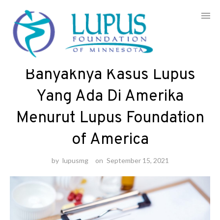
Skip
to
Artikel
/
Berita
content
Banyaknya Kasus Lupus
Yang Ada Di Amerika
Menurut Lupus Foundation
of America
by
lupusmg
on
September 15, 2021