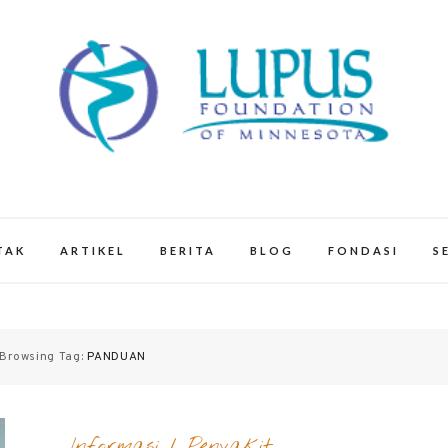
smn.org – Mengulas tentang penyaki
TAK
ARTIKEL
BERITA
BLOG
FONDASI
S
Browsing Tag:
PANDUAN
Informasi
/
Penyakit