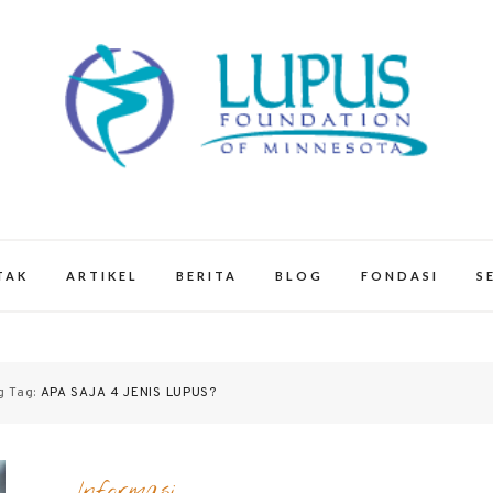
smn.org – Mengulas tentang penyaki
TAK
ARTIKEL
BERITA
BLOG
FONDASI
S
g Tag:
APA SAJA 4 JENIS LUPUS?
Informasi