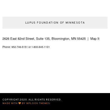
LUPUS FOUNDATION OF MINNESOTA
2626 East 82nd Street, Suite 135, Bloomington, MN 55425 | Map It
Phone: 952-746-5151 or 1-800-645-1131
COPYRIGHT 2020. ALL RIGHTS RESERVED.
MADE WITH
BY WPLOOK THEMES