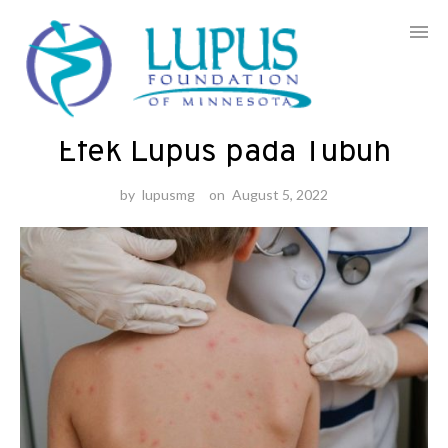
Skip
to
Informasi
content
Efek Lupus pada Tubuh
by
lupusmg
on
August 5, 2022