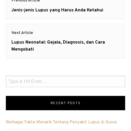
Previous Article
navigation
Previous
Jenis-jenis Lupus yang Harus Anda Ketahui
post:
Next Article
Next
Lupus Neonatal: Gejala, Diagnosis, dan Cara
post:
Mengobati
RECENT POSTS
Berbagai Fakta Menarik Tentang Penyakit Lupus di Dunia